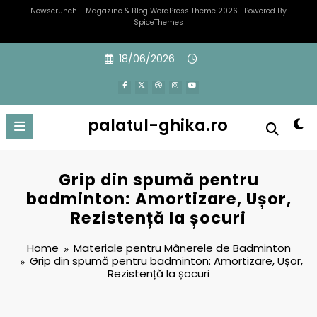
Newscrunch - Magazine & Blog
WordPress
Theme 2026 | Powered By
SpiceThemes
Skip
18/06/2026
to
content
palatul-ghika.ro
Grip din spumă pentru
badminton: Amortizare, Ușor,
Rezistență la șocuri
Home
Materiale pentru Mânerele de Badminton
Grip din spumă pentru badminton: Amortizare, Ușor,
Rezistență la șocuri