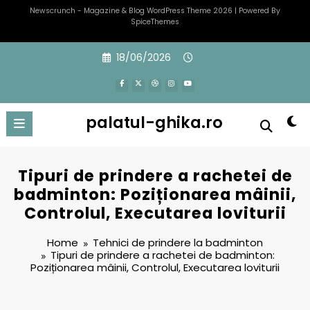
Newscrunch - Magazine & Blog
WordPress
Theme 2026 | Powered By
SpiceThemes
Skip
18/06/2026
to
content
palatul-ghika.ro
Tipuri de prindere a rachetei de
badminton: Poziționarea mâinii,
Controlul, Executarea loviturii
Home
Tehnici de prindere la badminton
Tipuri de prindere a rachetei de badminton:
Poziționarea mâinii, Controlul, Executarea loviturii