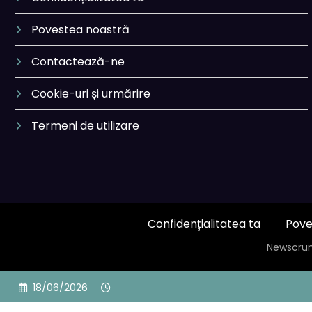
Povestea noastră
Contactează-ne
Cookie-uri și urmărire
Termeni de utilizare
Confidențialitatea ta
Pove
Newscrun
Skip
18/06/2026
to