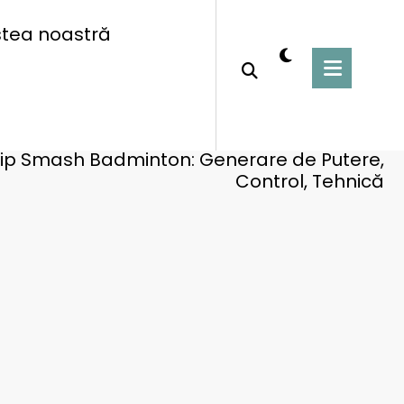
tea noastră
Home
Tehnici de prindere la badminton
Grip Smash Badminton: Generare de Putere,
Control, Tehnică