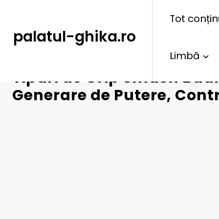
content
Tot conțin
palatul-ghika.ro
Limbă
Tipuri de Grip Smash Bad
Generare de Putere, Contr