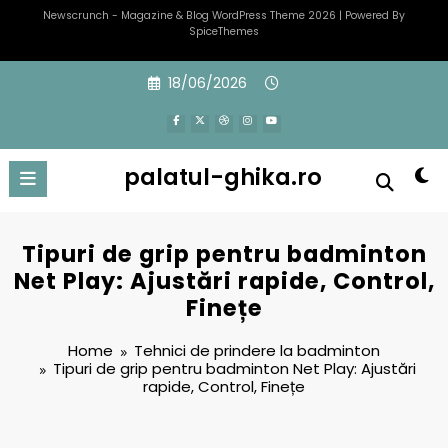
Newscrunch - Magazine & Blog
WordPress
Theme 2026 | Powered By
SpiceThemes
Skip
18/06/2026
to
content
palatul-ghika.ro
Tipuri de grip pentru badminton
Net Play: Ajustări rapide, Control,
Finețe
Home
Tehnici de prindere la badminton
Tipuri de grip pentru badminton Net Play: Ajustări
rapide, Control, Finețe