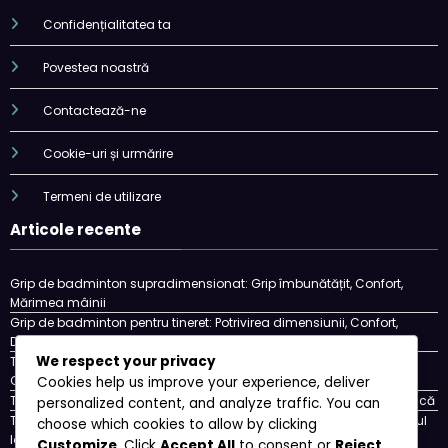
Confidențialitatea ta
Povestea noastră
Contactează-ne
Cookie-uri și urmărire
Termeni de utilizare
Articole recente
Grip de badminton supradimensionat: Grip îmbunătățit, Confort,
Mărimea mâinii
Grip de badminton pentru tineret: Potrivirea dimensiunii, Confort,
Dezvoltarea jucătorului
We respect your privacy
Tipuri de prindere a rachetei de badminton: Poziționarea mâinii,
Controlul, Executarea loviturii
Cookies help us improve your experience, deliver
Tipuri de Grip Smash Badminton: Generare de Putere, Control, Tehnică
personalized content, and analyze traffic. You can
Tipuri de grip pentru badminton Touch: Sensibilitate, Finețe, Controlul
choose which cookies to allow by clicking
loviturii
Customize
. Click
Accept All
to consent or
Reject