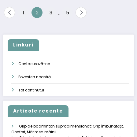
Posts
1
2
3
5
…
pagination
Linkuri
Contactează-ne
Povestea noastră
Tot conținutul
Articole recente
Grip de badminton supradimensionat: Grip îmbunătățit,
Confort, Mărimea mâinii